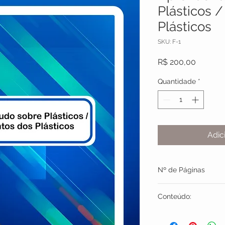
Plásticos 
Plásticos
SKU: F-1
Preço
R$ 200,00
Quantidade
*
Adic
Nº de Páginas
146
Conteúdo:
• Fontes de Matéria-