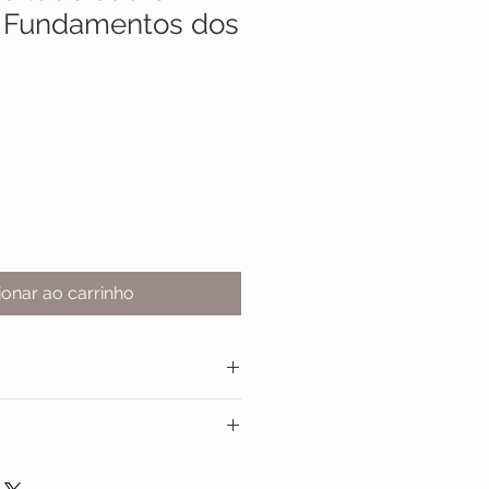
/ Fundamentos dos
ionar ao carrinho
Prima:
Hulha ou Carvão de