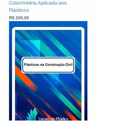
Colorimetria Aplicada aos
Plásticos
Preço
R$ 200,00