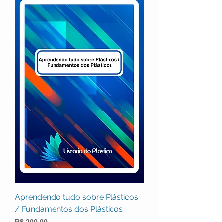
Aprendendo tudo sobre Plásticos
/ Fundamentos dos Plásticos
Preço
R$ 200,00