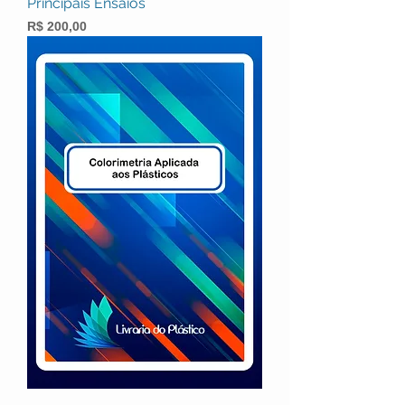
Principais Ensaios
Preço
R$ 200,00