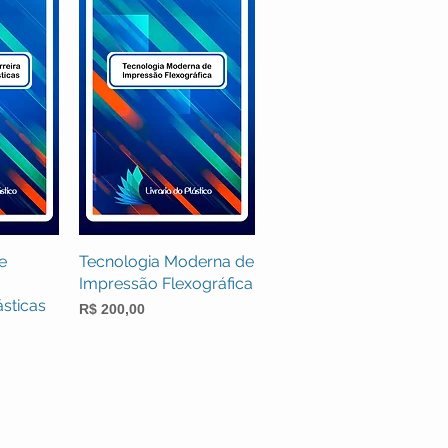
e
rápida
Tecnologia Moderna de
Visualização rápida
Impressão Flexográfica
sticas
Preço
R$ 200,00