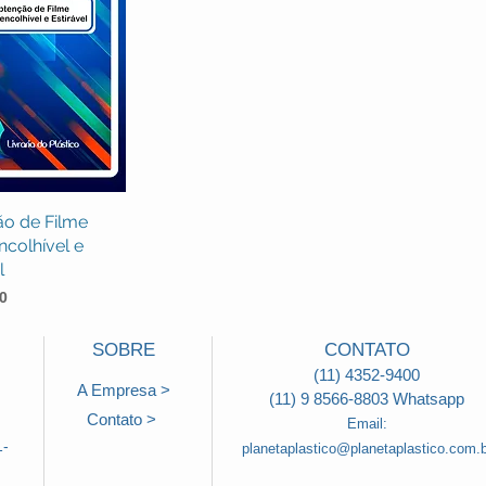
o de Filme
lização rápida
colhível e
l
0
SOBRE
CONTATO
(11) 4352-9400
A Empresa >
(11) 9 8566-8803 Whatsapp
Contato >
Email:
1-
planetaplastico@planetaplastico.com.b