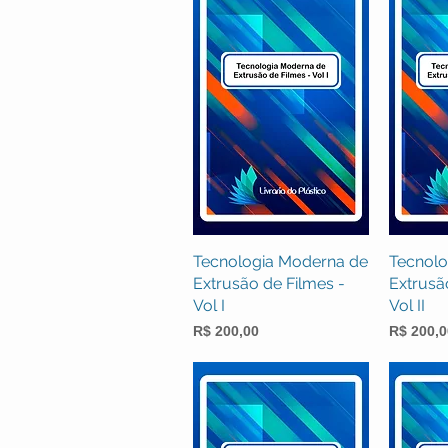
Tecnologia Moderna de
Visualização rápida
Tecnolo
Visua
Extrusão de Filmes -
Extrusã
Vol I
Vol II
Preço
Preço
R$ 200,00
R$ 200,0