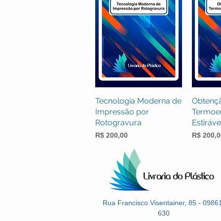
Tecnologia Moderna de
Visualização rápida
Obtençã
Visua
Impressão por
Termoen
Rotogravura
Estiráve
Preço
Preço
R$ 200,00
R$ 200,0
Rua Francisco Visentainer, 85 - 0986
630