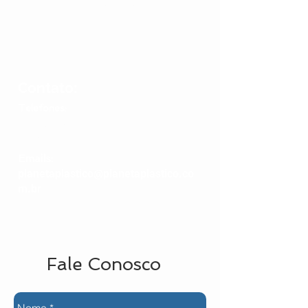
Horário de Funcionamento:
Segunda à Sexta:
Das 08:00 às 17:00
Contato:
Telefones:
(11) 4352-9400
(11) 9 8566-8803
Whatsapp
Em
ails:
planetaplastico@planetaplastico.co
m.br
Fale Conosco