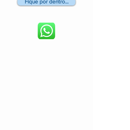
Fique por dentro...
Endereço:
Rua: Francisco Visentainer, 85
Bairro: Assunção
São Bernardo do Campo/ SP
CEP:
09861-630