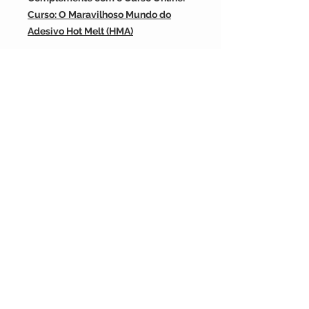
Curso: O Maravilhoso Mundo do
Adesivo Hot Melt (HMA)
Conteúdo
Índice
Adesivos Hot Melt PUR –
Poliuretano
(HMPUR)
A Empresa >
SOBRE
Contato >
Características do Hot Melt de PUR
CONTATO
(11) 4352-9400
(11) 9 8566-8803
Whatsapp
Poliésteres
Email:
planetaplastico@planetaplastico.com.br
Fique Conectado Conosco
Outras aplicações específicas para
adesivos HMPUR
Compreendendo seu HMPUR